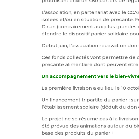
produisant environ 480 paniers de lég
L’association, en partenariat avec le C
isolées et/ou en situation de précarité. 
Dinan (contrairement aux plus grandes v
étendre le dispositif panier solidaire p
Début juin, l’association recevait un do
Ces fonds collectés vont permettre de d
précarité alimentaire dont peuvent être
Un accompagnement vers le bien-vivre
La première livraison a eu lieu le 10 octo
Un financement tripartite du panier : su
l’établissement scolaire (déduit du don d
Le projet ne se résume pas à la livraison
été prévue des animations autour du bien
base des produits du panier !