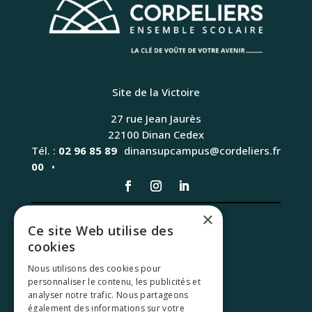
Site de la Victoire
27 rue Jean Jaurès
22100 Dinan Cedex
Tél. :
02 96 85 89
dinansupcampus@cordeliers.fr
00
×
Ce site Web utilise des
cookies
NOS FORMATIONS
Nous utilisons des cookies pour
NOS FILIERES
personnaliser le contenu, les publicités et
analyser notre trafic. Nous partageons
également des informations sur votre
ADMISSIONS